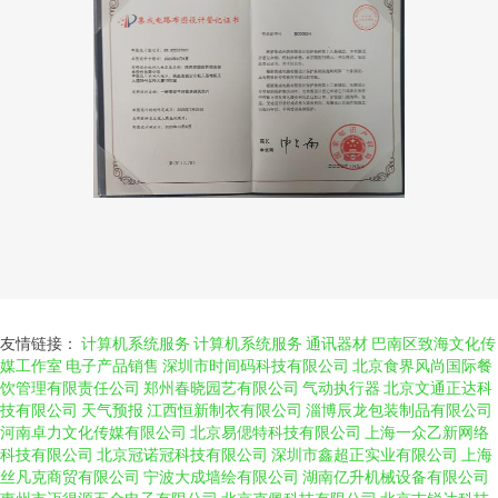
友情链接：
计算机系统服务
计算机系统服务
通讯器材
巴南区致海文化传
媒工作室
电子产品销售
深圳市时间码科技有限公司
北京食界风尚国际餐
饮管理有限责任公司
郑州春晓园艺有限公司
气动执行器
北京文通正达科
技有限公司
天气预报
江西恒新制衣有限公司
淄博辰龙包装制品有限公司
河南卓力文化传媒有限公司
北京易偲特科技有限公司
上海一众乙新网络
科技有限公司
北京冠诺冠科技有限公司
深圳市鑫超正实业有限公司
上海
丝凡克商贸有限公司
宁波大成墙绘有限公司
湖南亿升机械设备有限公司