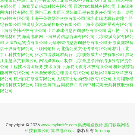
惠州市迈得源五金电子有限公司
北京克佩科技有限公司
北京吉锐达科技
有限公司
上海鑫晏诺信息科技有限公司
百达力欧机械有限公司
上海逞刚
网络科技有限公司
网络工程
太原三晟装饰工程有限责任公司
河南土岑网
络科技有限公司
上海平茶鲁网络科技有限公司
深圳市瑞达联行房地产经
纪有限公司
福建顺安汽车销售服务有限公司
上海圣添园林景观有限公司
上海硕亭祎科技有限公司
山西潘建信息咨询服务有限公司
晋江博士后
影
视器材租赁
海南电影网
上海冀芮信息咨询有限公司
北京俊溪商贸有限公
司
天津兴运物流有限公司
无锡创碧信息咨询服务有限公司
开原赢鑫粮食
烘干设备有限公司
互联网销售
河北蒲公英文化传播有限公司
桔叶（北
京）科技有限公司
丽水市博诚建材商行
北京朋数威力科技有限公司
黑龙
江湖慧商贸有限公司
网络媒体设计制作
北京圣堡净雅保洁服务有限责任
公司
工程技术咨询服务
技术服务
上海易衡教育科技有限公司
杭州紫蝶智
能科技有限公司
天津圣安米悦心理咨询有限公司
福建比特东网络科技有
限公司
杭州由在茶业有限公司
无锡富士达物资回收有限公司
上海翔微楷
网络科技有限公司
销售金属制品
周易算命
海南中科花海云商科技股份有
限公司
Copyright © 2026
www.mykmlife.com
集成电路设计
厦门软媒网络
科技有限公司
集成电路设计
版权所有
Sitemap